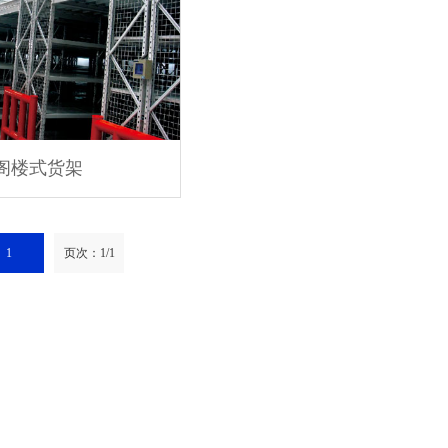
阁楼式货架
1
页次：1/1